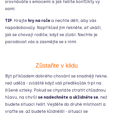
srovnáváte s emocemi a jak řešíte konflikty vy
sami.
TIP
: Hrajte
hry na role
a nechte děti, aby vás
napodobovaly. Například jim řekněte, ať ukáží,
jak se chovají rodiče, když se zlobí. Nechte je
parodovat vás a zasmějte se s nimi.
Zůstaňte v klidu
Být příkladem dobrého chování se snadněji řekne,
než udělá - zvláště když váš předškolák trpí na
šílené vzteky. Pokud se chystáte ztratit chladnou
hlavu, na chvíli
se nadechněte a uklidněte se
, než
budete situaci řešit. Vejděte do druhé místnosti a
vraťte se, až budete klidnější - situaci se