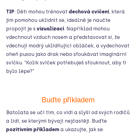
TIP
: Děti mohou trénovat
dechová cvičení
, která
jim pomohou uklidnit se, ideálně je naučte
propojit je s
vizualizací
. Například mohou
vdechnout vzduch nosem a představovat si, že
vdechují modrý uklidňující obláček, a vydechovat
oheň pusou jako drak nebo sfoukávat imaginární
svíčku. “Kolik svíček potřebuješ sfouknout, aby ti
bylo lépe?”
Buďte příkladem
Batolata se učí tím, co vidí a slyší od svých rodičů
a lidí, se kterými bývají nejčastěji. Buďte
pozitivním příkladem
a ukazujte, jak se