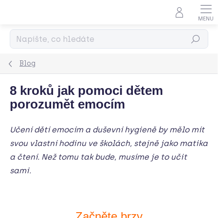
Přejít
na
obsah
Hledat
Blog
8 kroků jak pomoci dětem
porozumět emocím
Učení dětí emocím a duševní hygieně by mělo mít
svou vlastní hodinu ve školách, stejně jako matika
a čtení. Než tomu tak bude, musíme je to učit
sami.
Začněte brzy