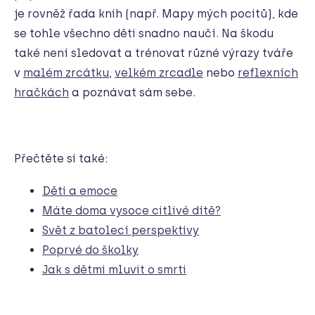
je rovněž řada knih (např. Mapy mých pocitů), kde
se tohle všechno děti snadno naučí. Na škodu
také není sledovat a trénovat různé výrazy tváře
v
malém zrcátku
,
velkém zrcadle
nebo
reflexních
hračkách
a poznávat sám sebe.
Přečtěte si také:
Děti a emoce
Máte doma vysoce citlivé dítě?
Svět z batolecí perspektivy
Poprvé do školky
Jak s dětmi mluvit o smrti