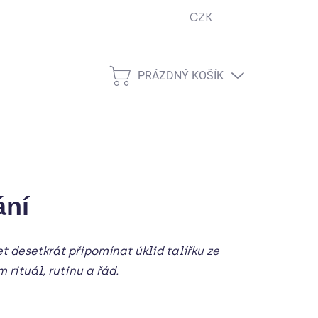
CZK
ejna
Podmínky ochrany osobních údajů
Návody
Cook
PRÁZDNÝ KOŠÍK
NÁKUPNÍ
KOŠÍK
ání
 desetkrát připomínat úklid talířku ze
 rituál, rutinu a řád.