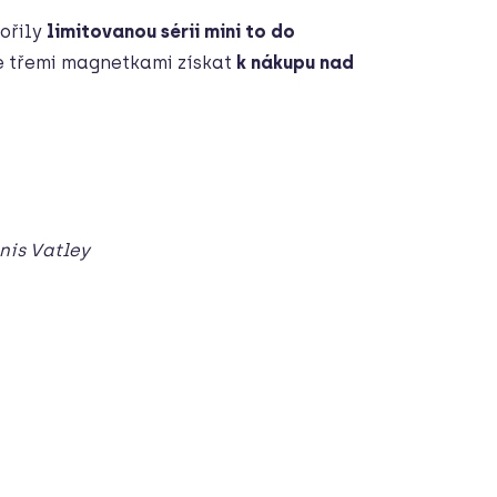
vořily
limitovanou sérii mini to do
e třemi magnetkami získat
k nákupu nad
nis Vatley