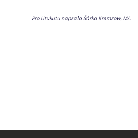
Pro Utukutu napsala Šárka Kremzow, MA
Z