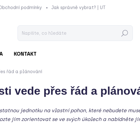
Obchodní podmínky
Jak správně vybrat? | UTUKUTU
Prod
Hledat
A
KONTAKT
es řád a plánování
ti vede přes řád a plánov
statnou jednotku na vlastní pohon, které nebudete muset
ozte jim zorientovat se ve svých úkolech a nabídněte jim