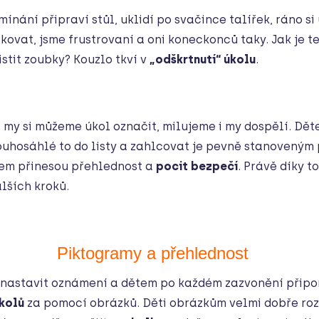
ínání připraví stůl, uklidí po svačince talířek, ráno si 
vat, jsme frustrovaní a oni koneckonců taky. Jak je te
istit zoubky? Kouzlo tkví v
„odškrtnutí“ úkolu
.
 a my si můžeme úkol označit, milujeme i my dospělí. Dě
louhosáhlé to do listy a zahlcovat je pevně stanoveným
tem přinesou přehlednost a
pocit bezpečí
. Právě díky 
lších kroků.
Piktogramy a přehlednost
 nastavit oznámení a dětem po každém zazvonění připom
kolů
za pomocí obrázků. Děti obrázkům velmi dobře roz