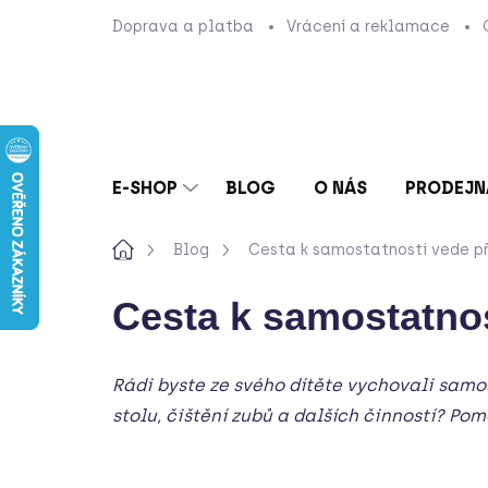
Přejít
Doprava a platba
Vrácení a reklamace
na
obsah
E-SHOP
BLOG
O NÁS
PRODEJN
Domů
Blog
Cesta k samostatnosti vede př
Cesta k samostatnos
Rádi byste ze svého dítěte vychovali samo
stolu, čištění zubů a dalších činností? Pom