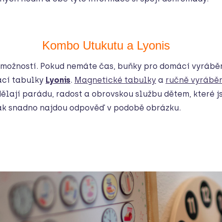
Kombo Utukutu a Lyonis
z možností. Pokud nemáte čas, buňky pro domácí vyrábě
ací tabulky
Lyonis
.
Magnetické tabulky
a
ručně vyrábě
ělají parádu, radost a obrovskou službu dětem, které j
tak snadno najdou odpověď v podobě obrázku.