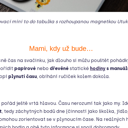
vací mini to do tabulka s rozhoupanou magnetkou Utuk
Mami, kdy už bude…
ě čas na svačinku, jak dlouho si můžu pouštět pohádky,
ořídit
papírové
nebo
dřevěné
statické
hodiny
s manuál
hopí
plynutí času
, obíhání ručiček kolem dokola.
m pořád ještě vrtá hlavou. Času nerozumí tak jako my. 
t
, tedy záchytných bodů dne (činností jako školka, jídlo,
pomohou zorientovat se v plynoucím čase. Na reálných 
ných hodin a obě tyto informace si spojí dohromady.