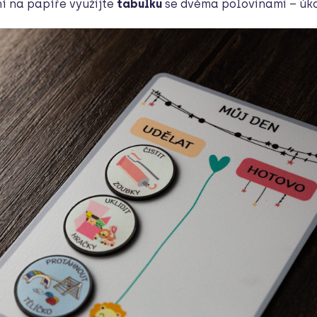
í na papíře využijte
tabulku
se dvěma polovinami – úkol