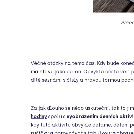
Pláno
Věčné otázky na téma čas. Kdy bude konečn
má hlavu jako balon. Obvyklá cesta velí p
dítě seznámí s čísly a hravou formou poc
Za jak dlouho se něco uskuteční, tak to ji
hodiny
spolu s
vyobrazením denních aktivi
kdy tuto aktivitu obvykle děláme, dětem 
ručičky a porovnávat s tabulkou vyobraze