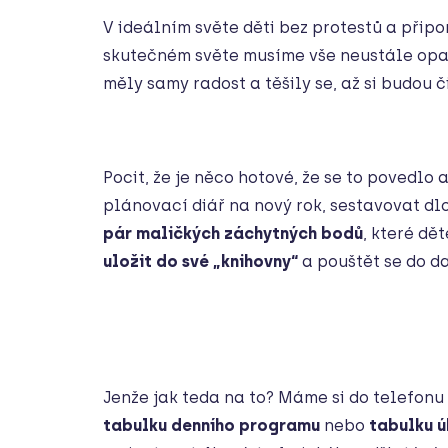
V ideálním světe děti bez protestů a připom
skutečném světe musíme vše neustále opako
měly samy radost a těšily se, až si budou č
Pocit, že je něco hotové, že se to povedlo
plánovací diář na nový rok, sestavovat d
pár maličkých záchytných bodů
, které dě
uložit do své „knihovny“
a pouštět se do da
Jenže jak teda na to? Máme si do telefonu
tabulku denního programu
nebo
tabulku ú