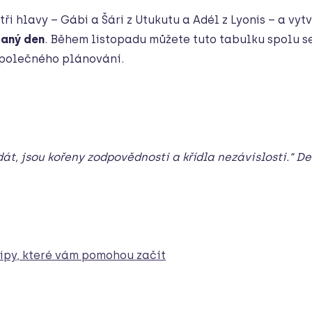
 hlavy – Gábi a Šári z Utukutu a Adél z Lyonis – a vyt
paný den
. Během listopadu můžete tuto tabulku spolu s
 společného plánování.
t, jsou kořeny zodpovědnosti a křídla nezávislosti.“ De
ipy, které vám pomohou začít