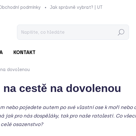
Obchodní podmínky
Jak správně vybrat? | UTUKUTU
Prod
Hledat
A
KONTAKT
ě na dovolenou
ti na cestě na dovolenou
em nebo pojedete autem po své vlastní ose k moři nebo 
á jak pro nás dospěláky, tak pro naše ratolesti. Co vš
o celé osazenstvo?