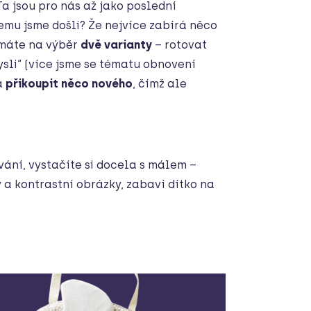
 Ta jsou pro nás až jako poslední
 čemu jsme došli? Že nejvíce zabírá něco
 máte na výběr
dvě varianty
– rotovat
mysli“ (více jsme se tématu obnovení
 a
přikoupit něco nového
, čímž ale
vání, vystačíte si docela s málem –
y a kontrastní obrázky, zabaví dítko na