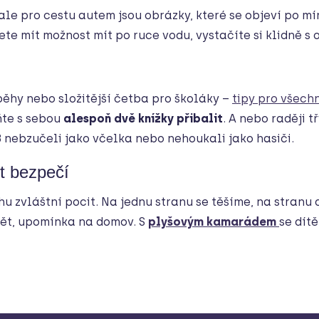
 ale pro cestu autem jsou obrázky, které se objeví po 
te mít možnost mít po ruce vodu, vystačíte si klidně 
běhy nebo složitější četba pro školáky –
tipy pro všech
ňte s sebou
alespoň dvě knížky přibalit
. A nebo raději t
B nebzučeli jako včelka nebo nehoukali jako hasiči.
t bezpečí
u zvláštní pocit. Na jednu stranu se těšíme, na stranu
ět, upomínka na domov. S
plyšovým kamarádem
se dít