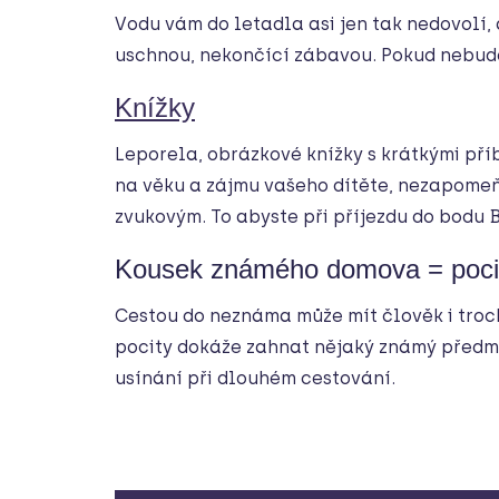
Vodu vám do letadla asi jen tak nedovolí,
uschnou, nekončící zábavou. Pokud nebude
Knížky
Leporela, obrázkové knížky s krátkými pří
na věku a zájmu vašeho dítěte, nezapome
zvukovým. To abyste při příjezdu do bodu 
Kousek známého domova = poci
Cestou do neznáma může mít člověk i troch
pocity dokáže zahnat nějaký známý předm
usínání při dlouhém cestování.