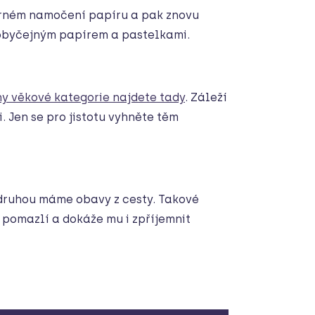
mírném namočení papíru a pak znovu
s obyčejným papírem a pastelkami.
ny věkové kategorie najdete tady
. Záleží
ři. Jen se pro jistotu vyhněte těm
 druhou máme obavy z cesty. Takové
ě pomazlí a dokáže mu i zpříjemnit