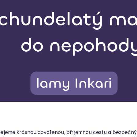
Přejeme krásnou dovolenou, příjemnou cestu a bezpečný