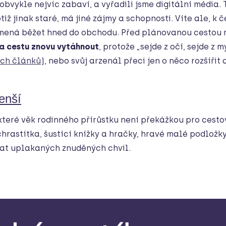
i obvykle nejvíc zabaví, a vyřadili jsme digitální média.
otiž jinak staré, má jiné zájmy a schopnosti. Víte ale, k
mená běžet hned do obchodu. Před plánovanou cestou
na cestu znovu vytáhnout
, protože „sejde z očí, sejde z 
ých článků
), nebo svůj arzenál přeci jen o něco rozšířit
enší
které věk rodinného přírůstku není překážkou pro cesto
chrastítka, šustící knížky a hračky, hravé malé podložk
vat uplakaných znuděných chvil.