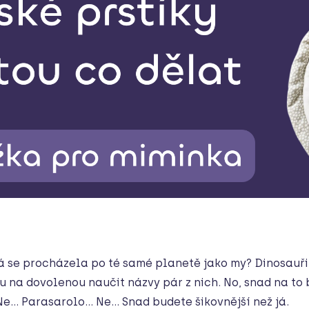
rá se procházela po té samé planetě jako my? Dinosauř
u na dovolenou naučit názvy pár z nich. No, snad na to
Ne… Parasarolo… Ne… Snad budete šikovnější než já.