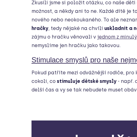
Zkusili jsme si položit otázku, co naše dět
možnost, a někdy ani to ne. Každé dítě je t
nového nebo neokoukaného. To ale nezna
hračky
, tedy nějaké na chvíli
uskladnit a 
zájmu o hračku věnovali v
jednom z minul
nemyslíme jen hračku jako takovou.
Stimulace smyslů pro naše nejm
Pokud patříte mezi odvážnější rodiče, pro 
cokoli, co
stimuluje dětské smysly
- např. 
delší čas a vy se tak nebudete muset obá