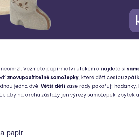
 neomrzí. Vezměte papírnictví útokem a najděte si
samo
odí
znovupoužitelné
samolepky
, které děti cestou zpát
ládnou jedna dvě.
Větší děti
zase rády pokořují hádanky, 
í, aby na archu zůstaly jen výřezy samolepek, zbytek u
a papír