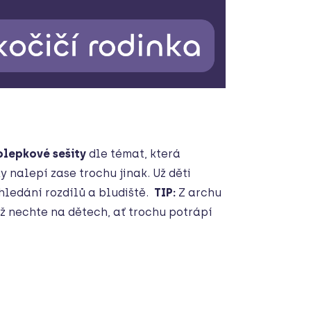
lepkové sešity
dle témat, která
ky nalepí zase trochu jinak. Už děti
hledání rozdílů a bludiště.
TIP:
Z archu
ž nechte na dětech, ať trochu potrápí