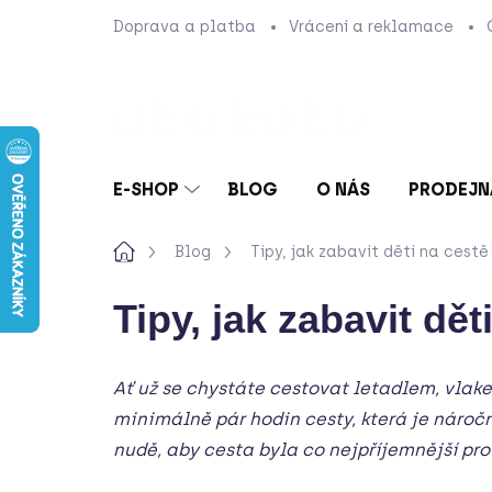
Přejít
Doprava a platba
Vrácení a reklamace
na
obsah
E-SHOP
BLOG
O NÁS
PRODEJN
Domů
Blog
Tipy, jak zabavit děti na cest
Tipy, jak zabavit dě
Ať už se chystáte cestovat letadlem, vlak
minimálně pár hodin cesty, která je náročn
nudě, aby cesta byla co nejpříjemnější pr