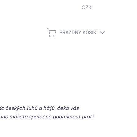
CZK
ejna
Podmínky ochrany osobních údajů
Návody
Cook
PRÁZDNÝ KOŠÍK
NÁKUPNÍ
KOŠÍK
do českých luhů a hájů, čeká vás
echno můžete společně podniknout proti