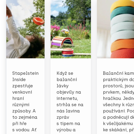
Stapelstein
Když se
Balanční kam
Inside
balanční
praktickým d
zpestřuje
lávky
prostorů, js
venkovní
objevily na
prvkem, někdy
hraní
internetu,
hračkou. Jedn
různými
strhla se na
všechny k rů
způsoby. A
nás lavina
používání. Pod
to zejména
zpráv
a podněcují dě
při hře
s tipem na
k všelijakému
s vodou. Ať
výrobu a
ke skákání, p