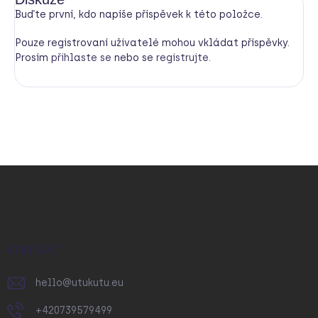
Buďte první, kdo napíše příspěvek k této položce.
Pouze registrovaní uživatelé mohou vkládat příspěvky.
Prosím
přihlaste se
nebo se
registrujte
.
Z
á
p
a
t
í
KONTAKT
hello
@
utukutu.eu
+420739579499