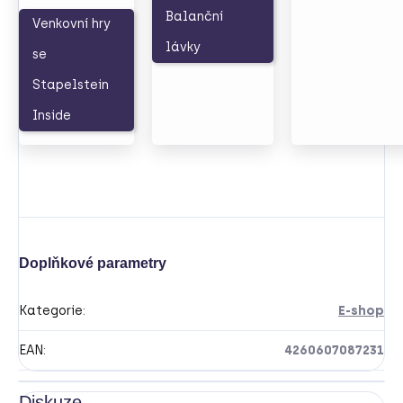
Balanční
Venkovní hry
lávky
se
Stapelstein
Inside
Doplňkové parametry
Kategorie
:
E-shop
EAN
:
4260607087231
Diskuze