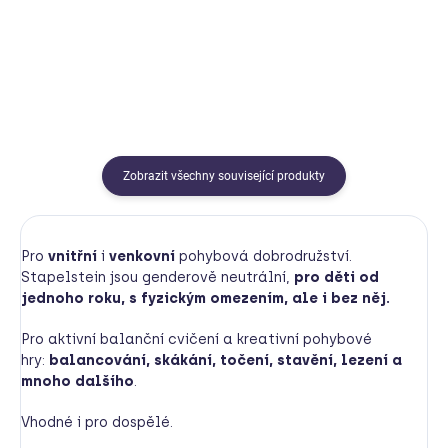
Do košíku
Do košíku
Zobrazit všechny související produkty
Pro
vnitřní
i
venkovní
pohybová dobrodružství.
Stapelstein jsou genderově neutrální,
pro děti od
jednoho roku, s fyzickým omezením, ale i bez něj.
Pro aktivní balanční cvičení a kreativní pohybové
hry:
balancování, skákání, točení, stavění, lezení a
mnoho dalšího
.
Vhodné i pro dospělé.