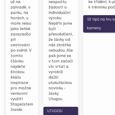
už na
nespočtu
ke třídění, k 
zahradě, v
žádostí o
k tréninku poč
parku, na
individuální
horách, u
výrobu.
10 tipů na hru 
moře nebo
Nejdřív jsme
kameny
jako lehké
byli
zavazadlo
přesvědčení,
při
že lávky od
cestování
nás zkrátka
po světě. V
nebudou. Ale
tomto
pak jsme se
článku
v tom začali
najdete
víc vrtat a
širokou
vyrobili
škálu
další
inspirace
utukuťáckou
pro možné
novinku -
venkovní
lávky
využití
Utugou.
Stapelstein
Inside.
UTUGOU