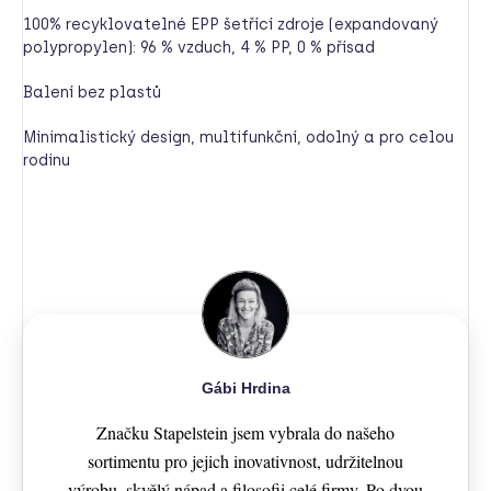
100% recyklovatelné EPP šetřící zdroje (expandovaný
polypropylen): 96 % vzduch, 4 % PP, 0 % přísad
Balení bez plastů
Minimalistický design, multifunkční, odolný a pro celou
rodinu
Gábi Hrdina
Značku Stapelstein jsem vybrala do našeho
sortimentu pro jejich inovativnost, udržitelnou
výrobu, skvělý nápad a filosofii celé firmy. Po dvou