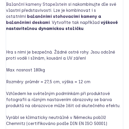
Balanční kameny
Stapelstein
si nakombinujte dle své
vlastní představivosti. Lze je kombinovat i s
ostatními
balančními stohovacími kameny
a
balančními deskami
. Vytvoříte tak například
výškově
nastavitelnou dynamickou stoličku
.
Hra s nimi je bezpečná. Žádné ostré rohy. Jsou odolné
proti vodě i slinám, kousání a UV záření
Max. nosnost 180kg
Rozměry: průměr = 27,5 cm, výška = 12 cm
Vzhledem ke světelným podmínkám při produktové
fotografii a různým nastavením obrazovky se barva
produktů na obrazovce může lišit od skutečného efektu.
Vyrábí se klimaticky neutrálně v Německu poblíž
Chemnitz (certifikováno podle DIN EN ISO 50001)