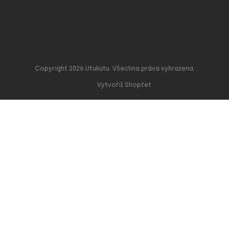
Copyright 2026
Utukutu
. Všechna práva vyhrazena.
Vytvořil Shoptet