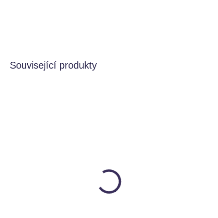
DETAILNÍ INFORMACE
HLÍDAT
Související produkty
SKLADEM
SKLADEM
Stapelstein balanční
Stapelstein balanční
deska tmavě modrá
deska světle modrá
1 049 Kč
1 049 Kč